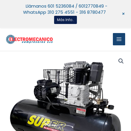
Ir
Llámanos 601 5236084 / 6012770849 -
al
WhatsApp 310 275 4551 - 316 8780477
+
contenido
Más Info..