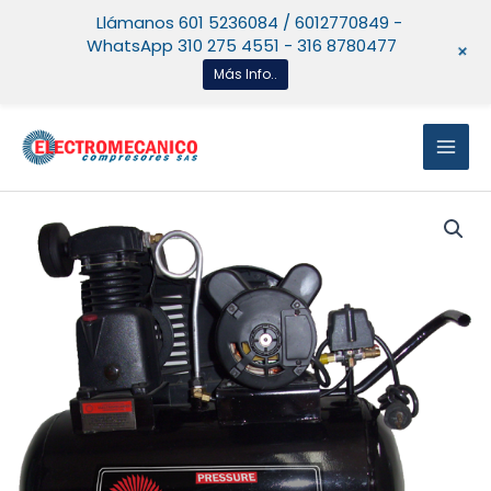
Ir
Llámanos 601 5236084 / 6012770849 -
al
WhatsApp 310 275 4551 - 316 8780477
+
contenido
Más Info..