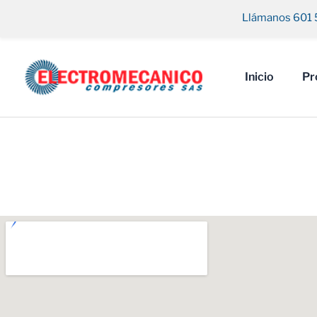
Ir
Llámanos 601 
al
contenido
Inicio
Pr