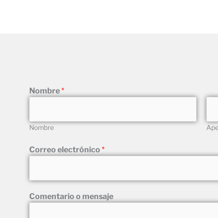
Nombre
*
Nombre
Ape
Correo electrónico
*
*
Comentario o mensaje
m
e