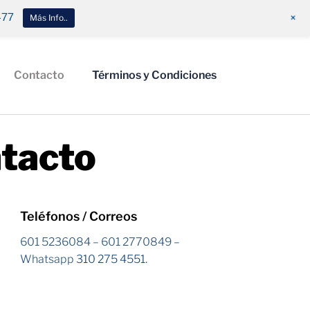
+
477
Más Info..
Contacto
Términos y Condiciones
tacto
Teléfonos / Correos
601 5236084 – 601 2770849 –
Whatsapp
310 275 4551.