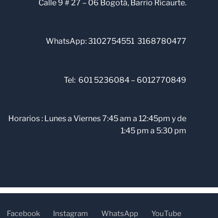
Calle 9 # 27 – 06 Bogotá, Barrio Ricaurte.
WhatsApp:
3102754551
3168780477
Tel: 601 5236084 – 6012770849
Horarios : Lunes a Viernes 7:45 am a 12:45pm y de
1:45 pm a 5:30 pm
Facebook
Instagram
WhatsApp
YouTube