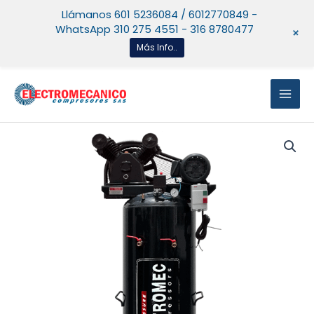
Ir
Llámanos 601 5236084 / 6012770849 -
al
WhatsApp 310 275 4551 - 316 8780477
+
contenido
Más Info..