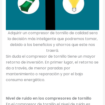
Adquirir un compresor de tornillo de calidad sera
la decisión más inteligente que podremos tomar,
debido a los beneficios y ahorros que este nos
traerá.
Sin duda el compresor de tornillo tiene un mayor
retorno de inversión. En primer lugar, el retorno se
da a través, de menor paradas por
mantenimiento o reparación y por el bajo
consumo energético.
Nivel de ruido en los compresores de tornillo
En el compresor de tornillo el nivel de ruido es