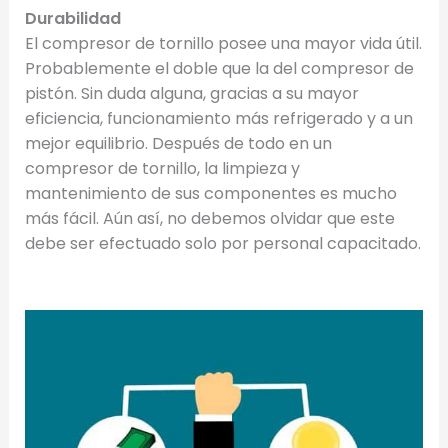
Durabilidad
El compresor de tornillo posee una mayor vida útil.
Probablemente el doble que la del compresor de
pistón. Sin duda alguna, gracias a su mayor
eficiencia, funcionamiento más refrigerado y a un
mejor equilibrio. Después de todo en un
compresor de tornillo, la limpieza y
mantenimiento de sus componentes es mucho
más fácil. Aún así, no debemos olvidar que este
debe ser efectuado solo por personal capacitado.