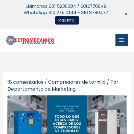
Ir
Llámanos 601 5236084 / 6012770849 -
al
WhatsApp 310 275 4551 - 316 8780477
+
contenido
Más Info..
18 comentarios
/
Compresores de tornillo
/ Por
Departamento de Marketing