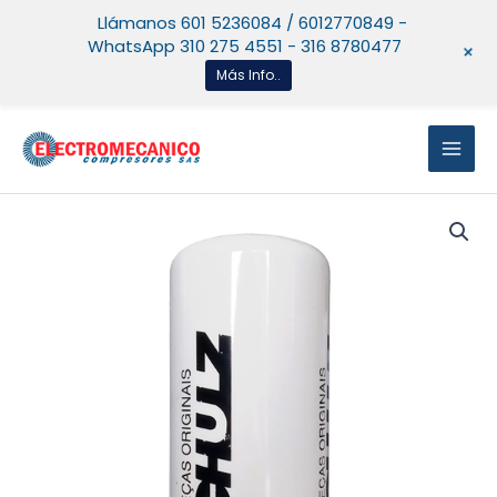
Ir
Llámanos 601 5236084 / 6012770849 -
al
WhatsApp 310 275 4551 - 316 8780477
+
contenido
Más Info..