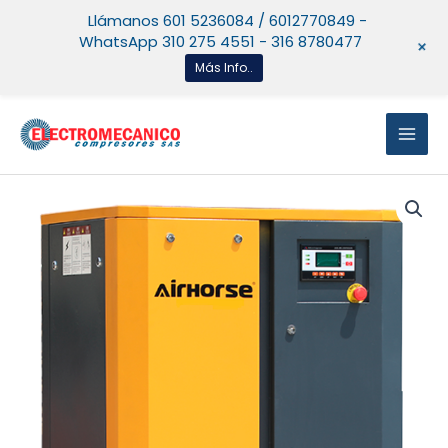
Ir
Llámanos 601 5236084 / 6012770849 -
al
WhatsApp 310 275 4551 - 316 8780477
+
contenido
Más Info..