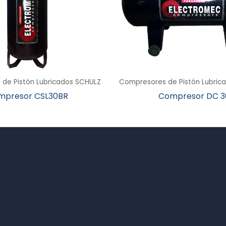
de Pistón Lubricados SCHULZ
Compresores de Pistón Lubric
mpresor CSL30BR
Compresor DC 3