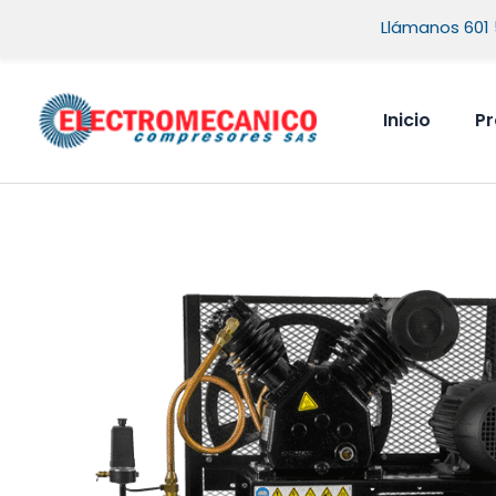
Ir
Llámanos 601 
al
contenido
Inicio
P