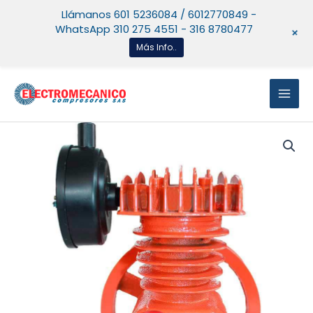
Ir
Llámanos 601 5236084 / 6012770849 -
al
WhatsApp 310 275 4551 - 316 8780477
+
contenido
Más Info..