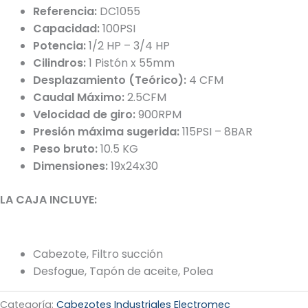
Referencia:
DC1055
Capacidad:
100PSI
Potencia:
1/2 HP – 3/4 HP
Cilindros:
1 Pistón x 55mm
Desplazamiento (Teórico):
4 CFM
Caudal Máximo:
2.5CFM
Velocidad de giro:
900RPM
Presión máxima sugerida:
115PSI – 8BAR
Peso bruto:
10.5 KG
Dimensiones:
19x24x30
LA CAJA INCLUYE:
Cabezote, Filtro succión
Desfogue, Tapón de aceite, Polea
Categoría:
Cabezotes Industriales Electromec